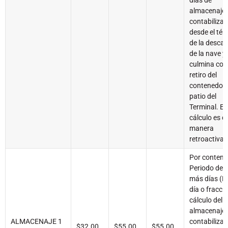
días de
almacenaje 
contabiliza
desde el tér
de la desca
de la nave y
culmina con 
retiro del
contenedor 
patio del
Terminal. El
cálculo es d
manera
retroactiva.
Por contend
Periodo del 
más días (P
día o fracció
cálculo del
almacenaje 
ALMACENAJE 1
contabiliza
$32.00
$55.00
$55.00