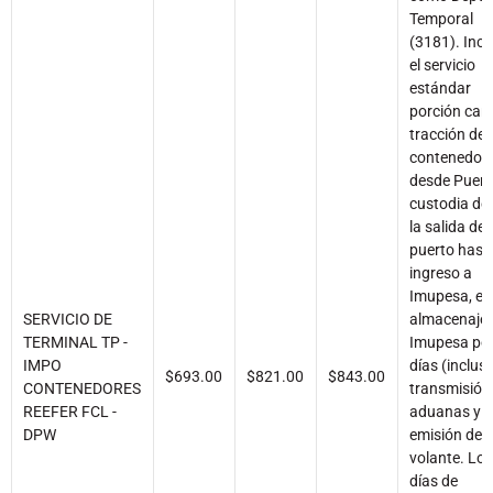
Temporal
(3181). Incl
el servicio
estándar
porción carg
tracción del
contenedor
desde Puerto
custodia de
la salida del
puerto hast
ingreso a
Imupesa, el
SERVICIO DE
almacenaje 
TERMINAL TP -
Imupesa por
IMPO
días (inclusi
$693.00
$821.00
$843.00
CONTENEDORES
transmisión
REEFER FCL -
aduanas y
DPW
emisión de
volante. Lo
días de