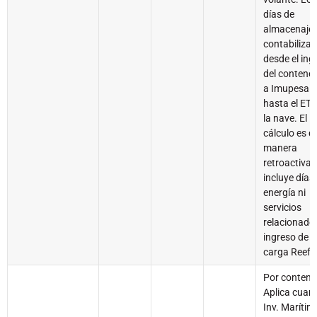
días de
almacenaje 
contabiliza
desde el ing
del contene
a Imupesa
hasta el ET
la nave. El
cálculo es d
manera
retroactiva.
incluye días
energía ni
servicios
relacionados
ingreso de l
carga Reefe
Por contene
Aplica cuan
Inv. Marítim