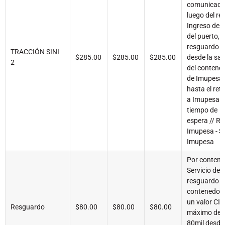
comunicad
luego del ret
Ingreso del
del puerto,
resguardo
TRACCIÓN SINI
$285.00
$285.00
$285.00
desde la sal
2
del contene
de Imupesa
hasta el ret
a Imupesa y
tiempo de
espera // R
Imupesa - SI
Imupesa
Por contene
Servicio de
resguardo d
contenedor 
un valor CIF
Resguardo
$80.00
$80.00
$80.00
máximo de 
80mil desde