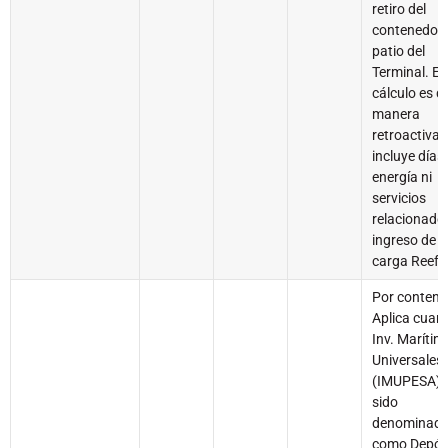
retiro del
contenedor 
patio del
Terminal. El
cálculo es d
manera
retroactiva.
incluye días
energía ni
servicios
relacionados
ingreso de l
carga Reefe
Por contene
Aplica cuan
Inv. Marítim
Universales
(IMUPESA) 
sido
denominad
como Depós