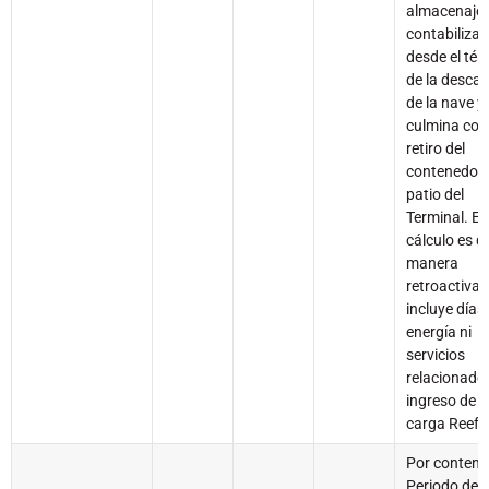
almacenaje 
contabiliza
desde el tér
de la desca
de la nave y
culmina con 
retiro del
contenedor 
patio del
Terminal. El
cálculo es d
manera
retroactiva.
incluye días
energía ni
servicios
relacionados
ingreso de l
carga Reefe
Por contend
Periodo del 