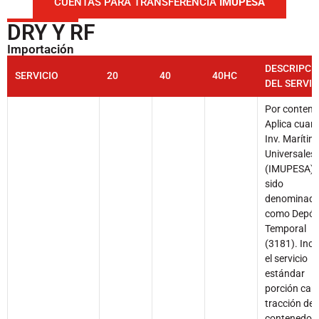
CUENTAS PARA TRANSFERENCIA
IMUPESA
DRY Y RF
Importación
DESCRIPCI
SERVICIO
20
40
40HC
DEL SERVIC
Por contene
Aplica cuan
Inv. Marítim
Universales
(IMUPESA) 
sido
denominad
como Depós
Temporal
(3181). Incl
el servicio
estándar
porción carg
tracción del
contenedor