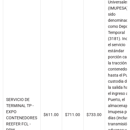
Universales
(IMUPESA) 
sido
denominad
como Depós
Temporal
(3181). Incl
el servicio
estándar
porción car
la tracción d
contenedor
hasta el Pue
custodia de
la salida ha
el ingreso a
SERVICIO DE
Puerto, el
TERMINAL TP -
almacenaje 
EXPO
Imupesa por
$611.00
$711.00
$733.00
CONTENEDORES
días (inclusi
REEFER FCL -
transmisión