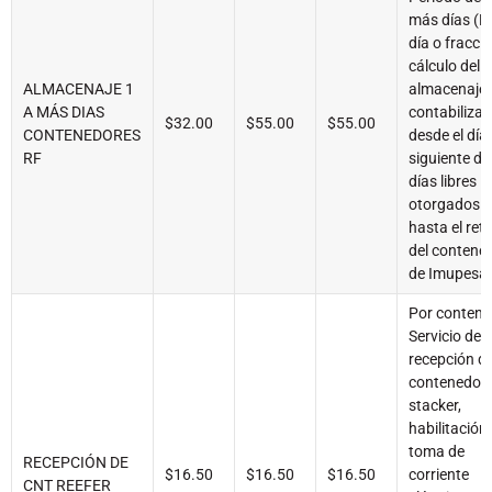
más días (P
día o fracció
cálculo del
ALMACENAJE 1
almacenaje 
A MÁS DIAS
contabiliza
$32.00
$55.00
$55.00
CONTENEDORES
desde el día
RF
siguiente de
días libres
otorgados
hasta el reti
del contene
de Imupesa
Por contene
Servicio de
recepción d
contenedor
stacker,
habilitación
toma de
RECEPCIÓN DE
$16.50
$16.50
$16.50
corriente
CNT REEFER