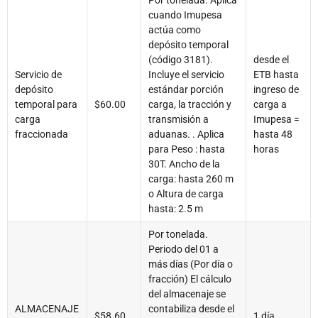
Por tonelada. Aplica
cuando Imupesa
actúa como
depósito temporal
(código 3181).
desde el
Servicio de
Incluye el servicio
ETB hasta
depósito
estándar porción
ingreso de
temporal para
$60.00
carga, la tracción y
carga a
carga
transmisión a
Imupesa =
fraccionada
aduanas. . Aplica
hasta 48
para Peso : hasta
horas
30T. Ancho de la
carga: hasta 260 m
o Altura de carga
hasta: 2.5 m
Por tonelada.
Periodo del 01 a
más días (Por día o
fracción) El cálculo
del almacenaje se
ALMACENAJE
contabiliza desde el
$58.60
1 día