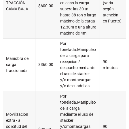
TRACCIÓN
en caso la carga
(varía
$600.00
CAMA BAJA
supere las 30 tn
según
hasta 38 ton o largo
atención
máximo de la carga
en Puerto)
12.30m o una altura
maxima de 4m
Por
tonelada.Manipuleo
de la carga para
Maniobra de
recepción /
90
carga
$360.00
despacho mediante
minutos
fraccionada
el uso de stacker
y/o montacargas
y/o de cuadrillas .
Por
tonelada.Manipuleo
de la carga
Movilización
mediante el uso de
extra - a
stacker
solicitud del
y/omontacargas
90