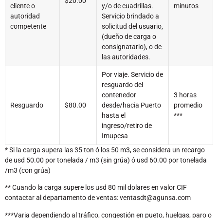
$20.00
cliente o
y/o de cuadrillas.
minutos
autoridad
Servicio brindado a
competente
solicitud del usuario,
(dueño de carga o
consignatario), o de
las autoridades.
Por viaje. Servicio de
resguardo del
contenedor
3 horas
Resguardo
$80.00
desde/hacia Puerto
promedio
hasta el
***
ingreso/retiro de
Imupesa
* Si la carga supera las 35 ton ó los 50 m3, se considera un recargo
de usd 50.00 por tonelada / m3 (sin grúa) ó usd 60.00 por tonelada
/m3 (con grúa)
** Cuando la carga supere los usd 80 mil dolares en valor CIF
contactar al departamento de ventas: ventasdt@agunsa.com
***Varia dependiendo al tráfico, congestión en pueto, huelgas, paro o