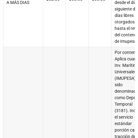
A MÁS DIAS
desde el día
siguiente de
días libres
otorgados
hasta el reti
del contene
de Imupesa
Por contene
Aplica cuan
Inv. Marítim
Universales
(IMUPESA) 
sido
denominad
como Depós
Temporal
(3181). Incl
el servicio
estándar
porción carg
tracción del