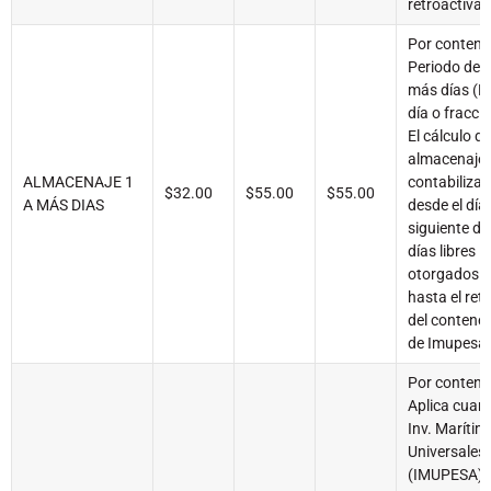
retroactiva.
Por contend
Periodo del 
más días (P
día o fracci
El cálculo de
almacenaje 
ALMACENAJE 1
contabiliza
$32.00
$55.00
$55.00
A MÁS DIAS
desde el día
siguiente de
días libres
otorgados
hasta el reti
del contene
de Imupesa
Por contene
Aplica cuan
Inv. Marítim
Universales
(IMUPESA) 