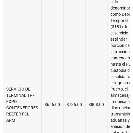
sido
denominad
como Depós
Temporal
(3181). Incl
el servicio
estándar
porción car
la tracción d
contenedor
hasta el Pue
custodia de
la salida ha
el ingreso a
SERVICIO DE
Puerto, el
TERMINAL TP -
almacenaje 
EXPO
Imupesa por
$656.00
$786.00
$808.00
CONTENEDORES
días (inclusi
REEFER FCL -
transmisión
APM
aduanas y
emisión de
volante. Lo