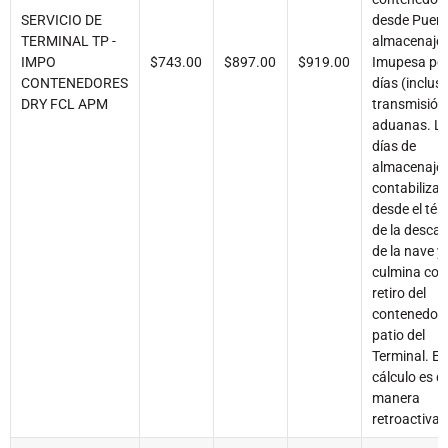
SERVICIO DE
desde Puerto
TERMINAL TP -
almacenaje 
IMPO
$743.00
$897.00
$919.00
Imupesa por
CONTENEDORES
días (inclusi
DRY FCL APM
transmisión
aduanas. L
días de
almacenaje 
contabiliza
desde el tér
de la desca
de la nave y
culmina con 
retiro del
contenedor 
patio del
Terminal. El
cálculo es d
manera
retroactiva.