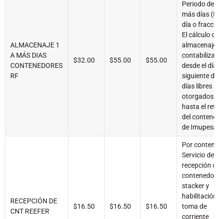
Periodo del 
más días (P
día o fracci
El cálculo de
ALMACENAJE 1
almacenaje 
A MÁS DIAS
contabiliza
$32.00
$55.00
$55.00
CONTENEDORES
desde el día
RF
siguiente de
días libres
otorgados
hasta el reti
del contene
de Imupesa
Por contene
Servicio de
recepción d
contenedor
stacker y
habilitación
RECEPCIÓN DE
$16.50
$16.50
$16.50
toma de
CNT REEFER
corriente