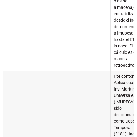
días de
almacenaje 
contabiliza
desde el ing
del contene
a Imupesa
hasta el ET
la nave. El
cálculo es d
manera
retroactiva.
Por contene
Aplica cuan
Inv. Marítim
Universales
(IMUPESA) 
sido
denominad
como Depós
Temporal
(3181). Incl