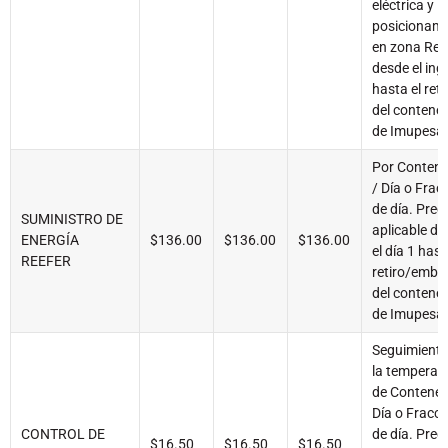
eléctrica y
posicionami
en zona Ree
desde el ing
hasta el reti
del contene
de Imupesa
Por Conten
/ Día o Frac
de día. Prec
SUMINISTRO DE
aplicable d
ENERGÍA
$136.00
$136.00
$136.00
el día 1 hast
REEFER
retiro/emba
del contene
de Imupesa
Seguimiento
la temperat
de Contened
Día o Fracci
CONTROL DE
de día. Prec
$16.50
$16.50
$16.50