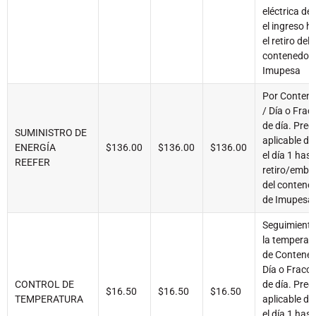
eléctrica de
el ingreso h
el retiro del
contenedor 
Imupesa
Por Conten
/ Día o Frac
de día. Prec
SUMINISTRO DE
aplicable d
ENERGÍA
$136.00
$136.00
$136.00
el día 1 hast
REEFER
retiro/emba
del contene
de Imupesa
Seguimiento
la temperat
de Contened
Día o Fracci
CONTROL DE
de día. Prec
$16.50
$16.50
$16.50
TEMPERATURA
aplicable d
el día 1 hast