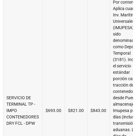
Por contene
Aplica cuan
Inv. Marítim
Universales
(IMUPESA) 
sido
denominad
como Depós
Temporal
(3181). Incl
el servicio
estándar
porción carg
tracción del
contenedor
SERVICIO DE
desde Puerto
TERMINAL TP -
almacenaje 
IMPO
$693.00
$821.00
$843.00
Imupesa por
CONTENEDORES
días (inclusi
DRY FCL - DPW
transmisión
aduanas. L