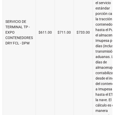
el servicio
estándar
porción car
la tracción d
SERVICIO DE
contenedor
TERMINAL TP -
hasta el Pue
EXPO
$611.00
$711.00
$733.00
el almacena
CONTENEDORES
Imupesa por
DRY FCL - DPW
días (inclusi
transmisión
aduanas. L
días de
almacenaje 
contabiliza
desde el ing
del contene
a Imupesa
hasta el ET
la nave. El
cálculo es d
manera