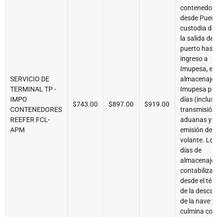
contenedor
desde Puerto
custodia de
la salida del
puerto hast
ingreso a
Imupesa, el
SERVICIO DE
almacenaje 
TERMINAL TP -
Imupesa por
IMPO
días (inclusi
$743.00
$897.00
$919.00
CONTENEDORES
transmisión
REEFER FCL-
aduanas y
APM
emisión de
volante. Lo
días de
almacenaje 
contabiliza
desde el tér
de la desca
de la nave y
culmina con 