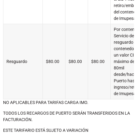
retiro/emba
del contene
de Imupesa
Por contene
Servicio de
resguardo d
contenedor 
un valor CIF
Resguardo
$80.00
$80.00
$80.00
máximo de 
80mil
desde/haci
Puerto hasta
ingreso/reti
de Imupesa
NO APLICABLES PARA TARIFAS CARGA IMO.
TODOS LOS RECARGOS DE PUERTO SERÁN TRANSFERIDOS EN LA
FACTURACIÓN.
ESTE TARIFARIO ESTÁ SUJETO A VARIACIÓN