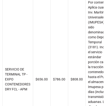
Por contene
Aplica cuan
Inv. Marítim
Universales
(IMUPESA) 
sido
denominad
como Depós
Temporal
(3181). Incl
el servicio
estándar
porción car
la tracción d
SERVICIO DE
contenedor
TERMINAL TP -
hasta el Pue
EXPO
$656.00
$786.00
$808.00
el almacena
CONTENEDORES
Imupesa por
DRY FCL - APM
días (inclusi
transmisión
aduanas. L