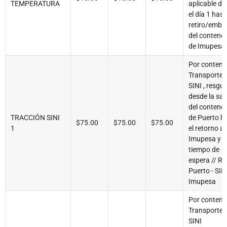
TEMPERATURA
aplicable d
el día 1 hast
retiro/emba
del contene
de Imupesa
Por contene
Transporte a
SINI , resgu
desde la sal
del contene
TRACCIÓN SINI
de Puerto h
$75.00
$75.00
$75.00
1
el retorno a
Imupesa y
tiempo de
espera // R
Puerto - SIN
Imupesa
Por contene
Transporte a
SINI