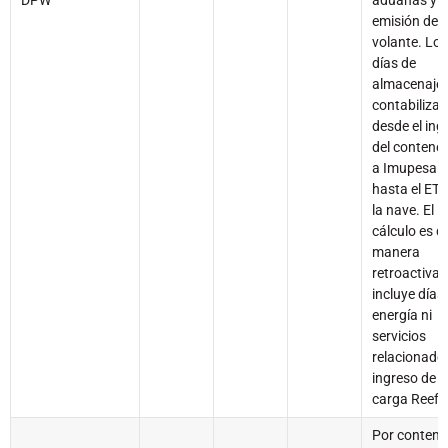
DPW
aduanas y
emisión de
volante. Lo
días de
almacenaje 
contabiliza
desde el ing
del contene
a Imupesa
hasta el ET
la nave. El
cálculo es d
manera
retroactiva.
incluye días
energía ni
servicios
relacionados
ingreso de l
carga Reefe
Por contend